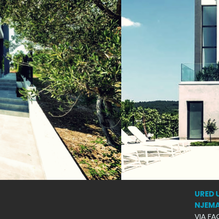
URED 
NJEM
VIA FA