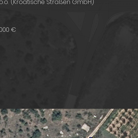
.o.o. (Kroatische Straßen GmbH)
.000 €