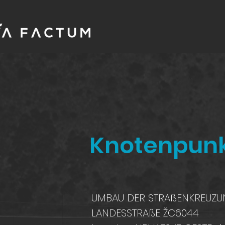
Knotenpunk
UMBAU DER STRAßENKREUZU
LANDESSTRAßE ŽC6044