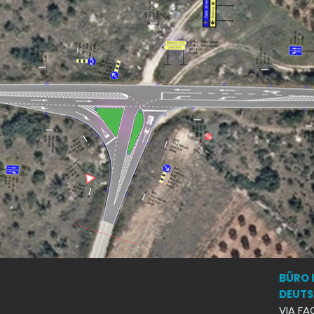
BÜRO 
DEUT
VIA FA