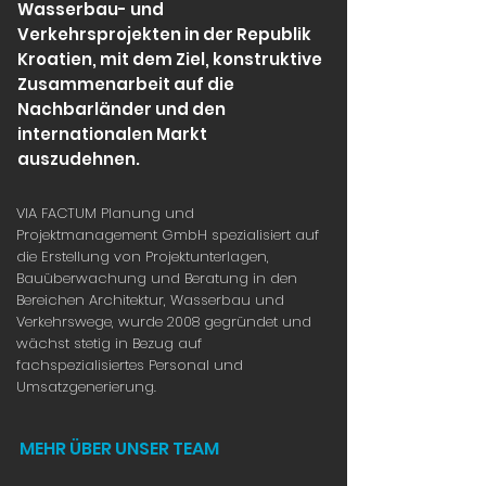
Wasserbau- und
Verkehrsprojekten in der Republik
Kroatien, mit dem Ziel, konstruktive
Zusammenarbeit auf die
Nachbarländer und den
internationalen Markt
auszudehnen.
VIA FACTUM Planung und
Projektmanagement GmbH spezialisiert auf
die Erstellung von Projektunterlagen,
Bauüberwachung und Beratung in den
Bereichen Architektur, Wasserbau und
Verkehrswege, wurde 2008 gegründet und
wächst stetig in Bezug auf
fachspezialisiertes Personal und
Umsatzgenerierung.
MEHR ÜBER UNSER TEAM