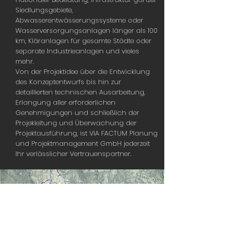
Siedlungsgebiete,
Abwasserentwässerungssysteme oder
Wasserversorgungsanlagen länger als 100
km, Kläranlagen für gesamte Städte oder
separate Industrieanlagen und vieles
mehr.
Von der Projektidee über die Entwicklung
des Konzeptentwurfs bis hin zur
detaillierten technischen Ausarbeitung,
Erlangung aller erforderlichen
Genehmigungen und schließlich der
Projekleitung und Überwachung der
Projektausführung, ist VIA FACTUM Planung
und Projektmanagement GmbH jederzeit
Ihr verlässlicher Vertrauenspartner.