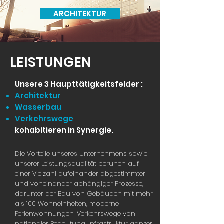
ARCHITEKTUR
LEISTUNGEN
Unsere 3 Haupttätigkeitsfelder :
Architektur
Wasserbau
Verkehrswege
kohabitieren in Synergie.
Die Vorteile unseres Unternehmens sowie
unserer Leistungsqualität beruhen auf
einer Vielzahl aufeinander abgestimmter
und voneinander abhängiger Prozesse,
darunter der Bau von Gebäuden mit mehr
als 100 Wohneinheiten, moderne
Ferienwohnungen, Verkehrswege von
nationaler Bedeutung, Infrastruktur ganzer