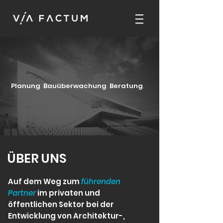
Planung
.
Bauüberwachung
.
Beratung
.
ÜBER UNS
Auf dem Weg zum
führenden
Partner
im privaten und
öffentlichen Sektor bei der
Entwicklung von Architektur-,