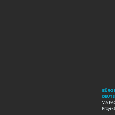
BÜRO 
DEUT
VIA FA
Proje