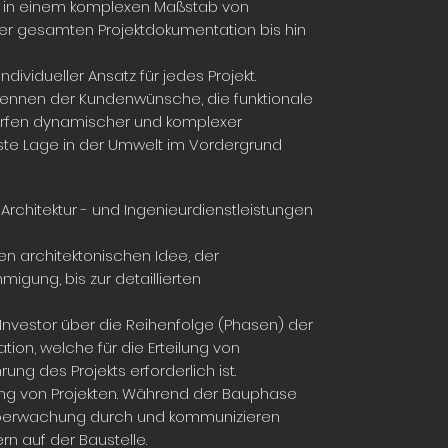
en in einem komplexen Maßstab von
 der gesamten Projektdokumentation bis hin
dividueller Ansatz für jedes Projekt.
rkennen der Kundenwünsche, die funktionale
erfen dynamischer und komplexer
este Lage in der Umwelt im Vordergrund
r Architektur - und Ingenieurdienstleistungen
en architektonischen Idee, der
igung, bis zur detaillierten
Investor über die Reihenfolge (Phasen) der
ion, welche für die Erteilung von
g des Projekts erforderlich ist.
llung von Projekten. Während der Bauphase
auüberwachung durch und kommunizieren
n auf der Baustelle.