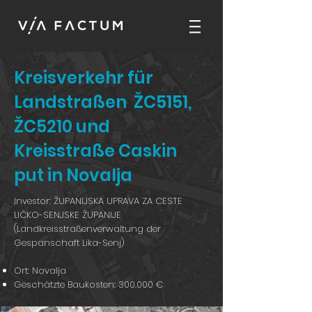
Kreisverkehr für
Landstraßen ŽC5151,
ŽC5210 und
Kreisstraße Caskin
put in Novalja
Investor: ŽUPANIJSKA UPRAVA ZA CESTE
LIČKO-SENJSKE ŽUPANIJE
(Landkreisstraßenverwaltung der
Gespanschaft Lika-Senj)
Ort: Novalja
Geschätzte Baukosten: 300.000 €