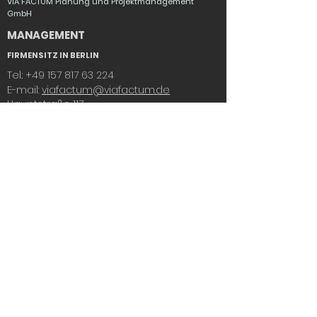
VIA FACTUM Planung und Projektmanagement
GmbH
MANAGEMENT
FIRMENSITZ IN BERLIN
Tel.:
+49 157 817 63 224
E-mail:
viafactum@viafactum.de
Hauptstraße 117
10827 Berlin
Geschäftsführer
Herr Tomislav Skara
© 2022 Via Factum
Designed by
Dalmartian
IMPRESSUM