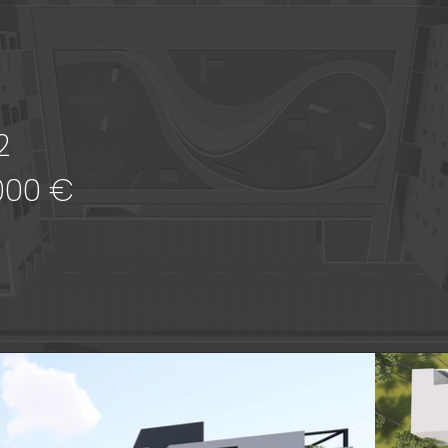
2
000
€