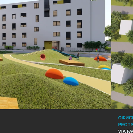
ОФИС
РЕСП
VIA F