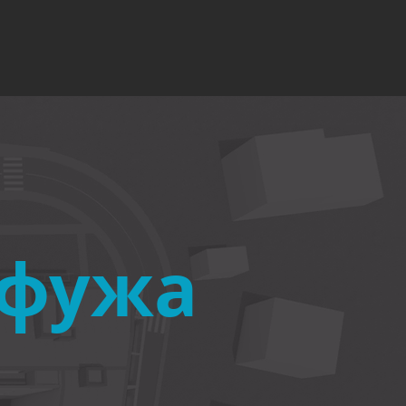
афужа