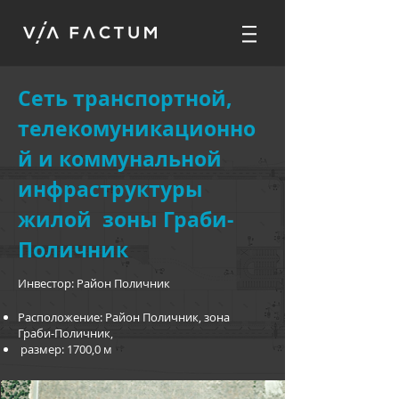
Сеть транспортной,
телекомуникационно
й и коммунальной
инфраструктуры
жилой зоны Граби-
Поличник
Инвестор: Район Поличник
Расположение: Район Поличник, зона
Граби-Поличник,
размер: 1700,0 м