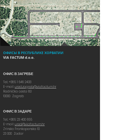
ОФИСЫ В РЕСПУБЛИКЕ ХОРВАТИИ
VIA FACTUM d.o.o.
ОФИС В ЗАГРЕБЕ
Tel.:
+385 1 646 2433
E-mail:
ured.zagreb@viafactum.hr
Radnička cesta 80
10000 Zagreb
ОФИС В ЗАДАРЕ
Tel.:
+385 23 400 655
E-mail:
ured@viafactum.hr
Zrinsko Frankopanska 10
23 000 Zadar