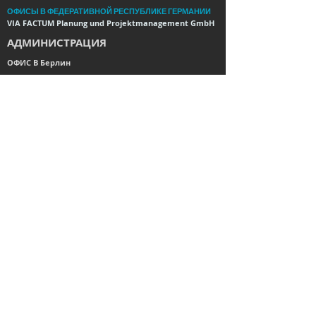
ОФИСЫ В ФЕДЕРАТИВНОЙ РЕСПУБЛИКЕ ГЕРМАНИИ
VIA FACTUM Planung und Projektmanagement GmbH
АДМИНИСТРАЦИЯ
ОФИС В Берлин
Эл. адрес:
viafactum@viafactum.de
Главная улица
117 10827
Берлин Управляющий Г-
н Томислав Скара
© 2025 Via Factum
Designed by
Studio Stoked